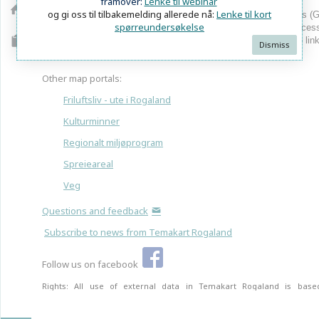
framover:
Lenke til webinar
og gi oss til tilbakemelding allerede nå:
Lenke til kort
Temakart Rogaland
consists of several graphical user interfaces (G
spørreundersøkelse
are customized to different themes. Use the boxes below to acces
of these GUIs. For a complete overview of all the GUIs use the link
Dismiss
project site.
Other map portals:
Friluftsliv - ute i Rogaland
Kulturminner
Regionalt miljøprogram
Spreieareal
Veg
S
Questions and feedback
Subscribe to news from Temakart Rogaland
Thematic
maps
Follow us on facebook
Basemaps
Rights: All use of external data in Temakart Rogaland is bas
100 km
membership of Norge Digitalt.
EPSG:32632
N: 6547584 E: 330508
Scale